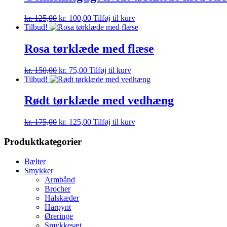
kr. 125,00.
kr. 100,00.
Den
Den
kr.
125,00
kr.
100,00
Tilføj til kurv
oprindelige
aktuelle
Tilbud!
pris
pris
var:
er:
Rosa tørklæde med flæse
kr. 125,00.
kr. 100,00.
Den
Den
kr.
150,00
kr.
75,00
Tilføj til kurv
oprindelige
aktuelle
Tilbud!
pris
pris
var:
er:
Rødt tørklæde med vedhæng
kr. 150,00.
kr. 75,00.
Den
Den
kr.
175,00
kr.
125,00
Tilføj til kurv
oprindelige
aktuelle
pris
pris
Produktkategorier
var:
er:
kr. 175,00.
kr. 125,00.
Bælter
Smykker
Armbånd
Brocher
Halskæder
Hårpynt
Øreringe
Smykkesæt