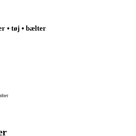
 • tøj • bælter
mber
er