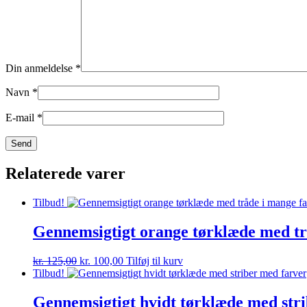
Din anmeldelse
*
Navn
*
E-mail
*
Relaterede varer
Tilbud!
Gennemsigtigt orange tørklæde med tr
Den
Den
kr.
125,00
kr.
100,00
Tilføj til kurv
oprindelige
aktuelle
Tilbud!
pris
pris
var:
er:
Gennemsigtigt hvidt tørklæde med str