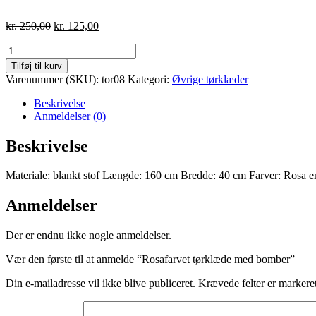
Den
Den
kr.
250,00
kr.
125,00
oprindelige
aktuelle
Rosafarvet
pris
pris
tørklæde
var:
er:
Tilføj til kurv
med
kr. 250,00.
kr. 125,00.
Varenummer (SKU):
tor08
Kategori:
Øvrige tørklæder
bomber
antal
Beskrivelse
Anmeldelser (0)
Beskrivelse
Materiale: blankt stof Længde: 160 cm Bredde: 40 cm Farver: Rosa e
Anmeldelser
Der er endnu ikke nogle anmeldelser.
Vær den første til at anmelde “Rosafarvet tørklæde med bomber”
Din e-mailadresse vil ikke blive publiceret.
Krævede felter er marker