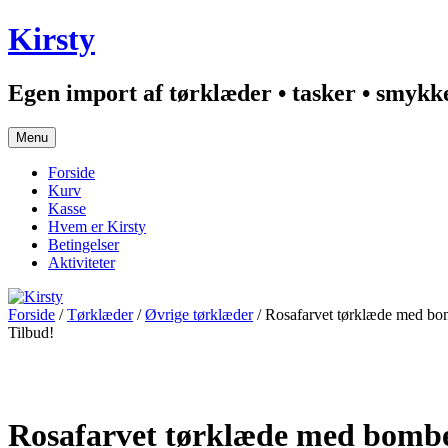
Hop
Kirsty
til
indhold
Egen import af tørklæder • tasker • smykker
Menu
Forside
Kurv
Kasse
Hvem er Kirsty
Betingelser
Aktiviteter
Forside
/
Tørklæder
/
Øvrige tørklæder
/ Rosafarvet tørklæde med bo
Tilbud!
Rosafarvet tørklæde med bomb