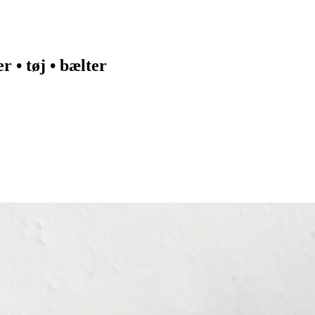
 • tøj • bælter