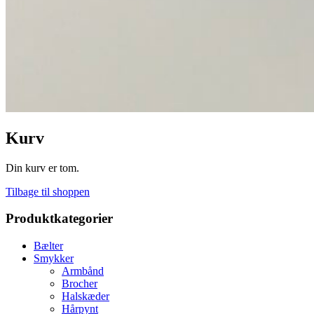
Kurv
Din kurv er tom.
Tilbage til shoppen
Produktkategorier
Bælter
Smykker
Armbånd
Brocher
Halskæder
Hårpynt