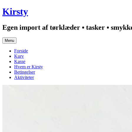
Hop
Kirsty
til
indhold
Egen import af tørklæder • tasker • smykker
Menu
Forside
Kurv
Kasse
Hvem er Kirsty
Betingelser
Aktiviteter